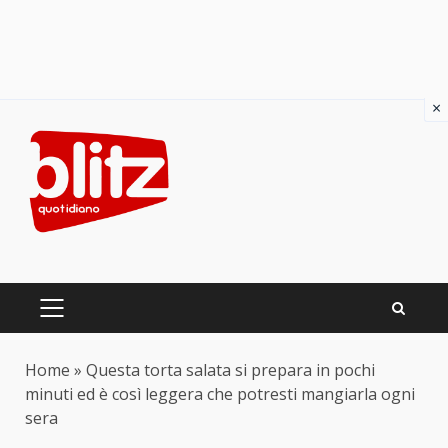
×
Skip
to
content
PRIMARY
MENU
Home
»
Questa torta salata si prepara in pochi
minuti ed è così leggera che potresti mangiarla ogni
sera