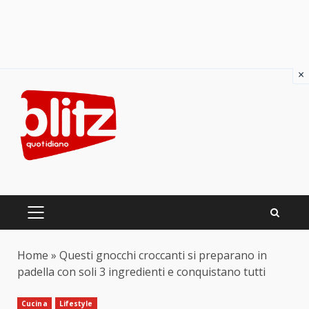
×
Skip
to
content
PRIMARY
MENU
Home
»
Questi gnocchi croccanti si preparano in
padella con soli 3 ingredienti e conquistano tutti
Cucina
Lifestyle