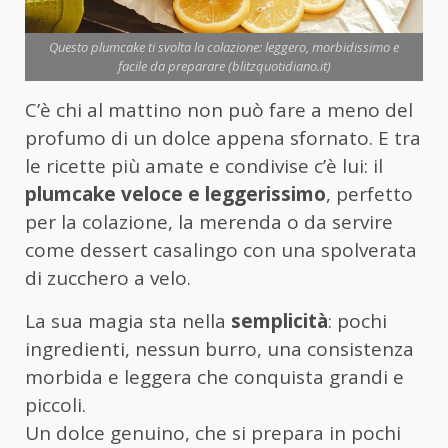
Questo plumcake ti svolta la colazione: leggero, morbidissimo e
facile da preparare (blitzquotidiano.it)
C’è chi al mattino non può fare a meno del
profumo di un dolce appena sfornato. E tra
le ricette più amate e condivise c’è lui: il
plumcake veloce e leggerissimo
, perfetto
per la colazione, la merenda o da servire
come dessert casalingo con una spolverata
di zucchero a velo.
La sua magia sta nella
semplicità
: pochi
ingredienti, nessun burro, una consistenza
morbida e leggera che conquista grandi e
piccoli.
Un dolce genuino, che si prepara in pochi