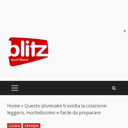
×
Skip
to
content
PRIMARY
MENU
Home
»
Questo plumcake ti svolta la colazione:
leggero, morbidissimo e facile da preparare
Cucina
Lifestyle