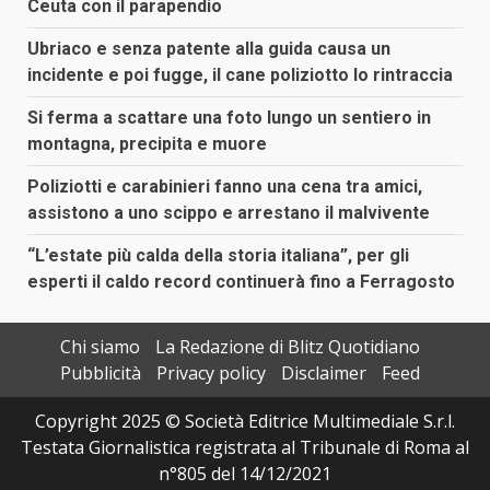
Ceuta con il parapendio
Ubriaco e senza patente alla guida causa un
incidente e poi fugge, il cane poliziotto lo rintraccia
Si ferma a scattare una foto lungo un sentiero in
montagna, precipita e muore
Poliziotti e carabinieri fanno una cena tra amici,
assistono a uno scippo e arrestano il malvivente
“L’estate più calda della storia italiana”, per gli
esperti il caldo record continuerà fino a Ferragosto
Chi siamo
La Redazione di Blitz Quotidiano
Pubblicità
Privacy policy
Disclaimer
Feed
Copyright 2025 © Società Editrice Multimediale S.r.l.
Testata Giornalistica registrata al Tribunale di Roma al
n°805 del 14/12/2021