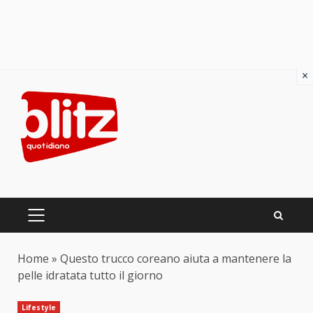
×
Skip
to
content
PRIMARY
MENU
Home
»
Questo trucco coreano aiuta a mantenere la
pelle idratata tutto il giorno
Lifestyle