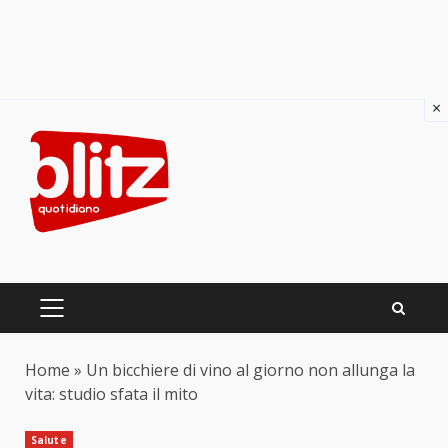
×
Skip
to
content
PRIMARY
MENU
Home
»
Un bicchiere di vino al giorno non allunga la
vita: studio sfata il mito
Salute