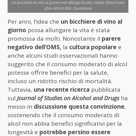
Un bicchiere di vino al giorno non allunga la vita: studio sfata il mito
(foto ANSA) Blitz Quotidiano
Per anni, l’idea che
un bicchiere di vino al
giorno
possa allungare la vita è stata
promossa da molti. Nonostante il
parere
negativo dell’OMS,
la
cultura popolare
e
anche alcuni studi osservazionali hanno
suggerito che il consumo moderato di alcol
potesse offrire benefici per la salute,
incluso un ridotto rischio di mortalità.
Tuttavia,
una recente ricerca
pubblicata
sul
Journal of Studies on Alcohol and Drugs
ha
messo in
discussione questa convinzione
,
sostenendo che il consumo moderato di
alcol non abbia benefici significativi per la
longevità e
potrebbe persino essere