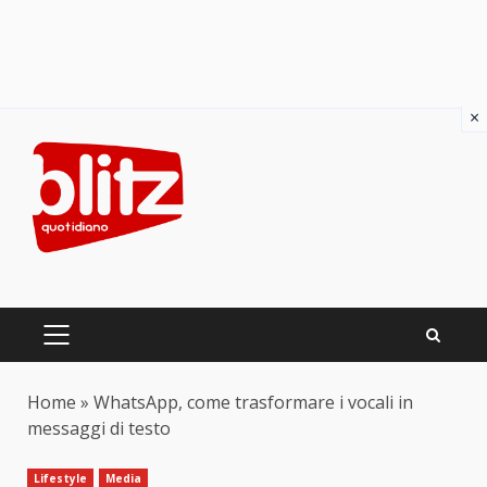
×
Skip
to
content
PRIMARY
MENU
Home
»
WhatsApp, come trasformare i vocali in
messaggi di testo
Lifestyle
Media