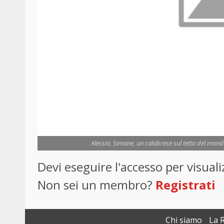
Alessio, Simone, un calabrese sul tetto del mond
Devi eseguire l'accesso per visua
Non sei un membro?
Registrati
Chi siamo
La 