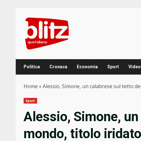
Skip
to
content
Politica
Cronaca
Economia
Sport
Video
Home
»
Alessio, Simone, un calabrese sul tetto d
Sport
Alessio, Simone, un 
mondo, titolo irida