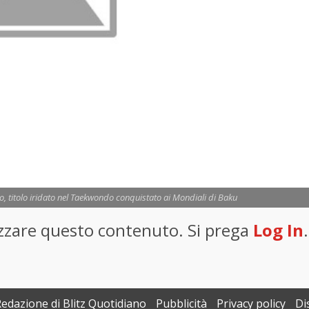
o, titolo iridato nel Taekwondo conquistato ai Mondiali di Baku
lizzare questo contenuto. Si prega
Log In
.
Redazione di Blitz Quotidiano
Pubblicità
Privacy policy
Di