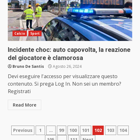
Calcio
Sport
Incidente choc: auto capovolta, la reazione
del giocatore è clamorosa
Bruno De Santis
Agosto 26, 2024
Devi eseguire l'accesso per visualizzare questo
contenuto. Si prega Log In. Non sei un membro?
Registrati
Read More
Paginazione
Previous
1
…
99
100
101
102
103
104
105
…
111
Next