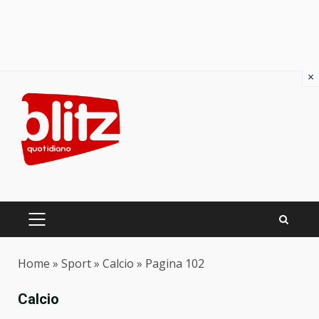
×
Skip
to
content
PRIMARY
MENU
Home
»
Sport
»
Calcio
»
Pagina 102
Calcio