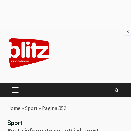
×
Skip
to
content
PRIMARY
MENU
Home
»
Sport
»
Pagina 352
Sport
Resta informato su tutti gli sport