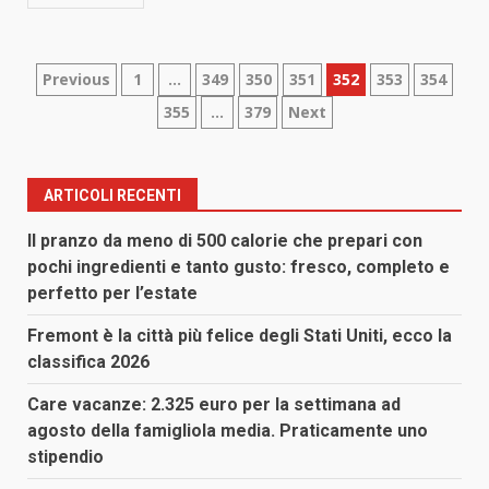
Paginazione
Previous
1
…
349
350
351
352
353
354
355
…
379
Next
degli
articoli
ARTICOLI RECENTI
Il pranzo da meno di 500 calorie che prepari con
pochi ingredienti e tanto gusto: fresco, completo e
perfetto per l’estate
Fremont è la città più felice degli Stati Uniti, ecco la
classifica 2026
Care vacanze: 2.325 euro per la settimana ad
agosto della famigliola media. Praticamente uno
stipendio