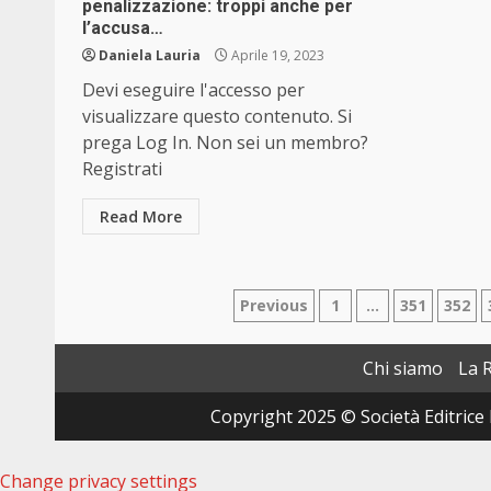
penalizzazione: troppi anche per
l’accusa…
Daniela Lauria
Aprile 19, 2023
Devi eseguire l'accesso per
visualizzare questo contenuto. Si
prega Log In. Non sei un membro?
Registrati
Read More
Paginazione
Previous
1
…
351
352
degli
Chi siamo
La 
articoli
Copyright 2025 © Società Editrice 
Change privacy settings