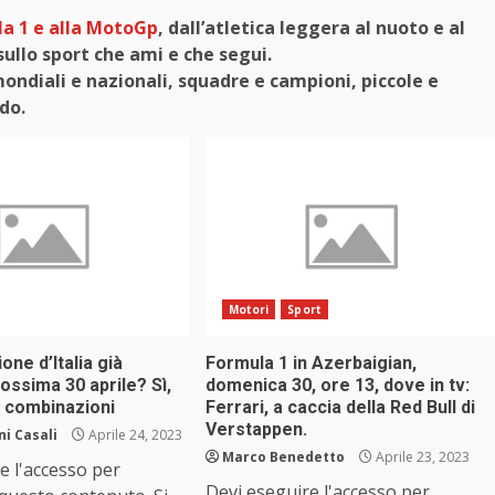
a 1 e alla MotoGp
, dall’atletica leggera al nuoto e al
sullo sport che ami e che segui.
diali e nazionali, squadre e campioni, piccole e
ndo.
Motori
Sport
one d’Italia già
Formula 1 in Azerbaigian,
ssima 30 aprile? Sì,
domenica 30, ore 13, dove in tv:
e combinazioni
Ferrari, a caccia della Red Bull di
Verstappen.
i Casali
Aprile 24, 2023
Marco Benedetto
Aprile 23, 2023
e l'accesso per
Devi eseguire l'accesso per