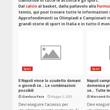
clamorose in tutte le attività e gli sport.
Dal
calcio
al basket, dalla pallavolo alla
Formul
tennis, qui puoi trovare tutte le informazioni 
Approfondimenti su Olimpiadi e Campionati mon
grandi storie di sport in Italia e in tutto il mo
Sport
Sport
Il Napoli vince lo scudetto domani
Napoli campi
o giovedì se… Le combinazioni
domenica pro
possibili
se… Tutte l
Gianluca Pace
Maggio 2, 2023
Warsamé Din
Devi eseguire l'accesso per
Devi eseguir