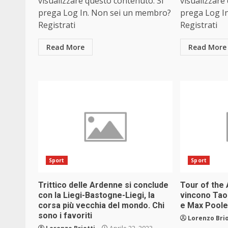
visualizzare questo contenuto. Si
visualizzare
prega Log In. Non sei un membro?
prega Log I
Registrati
Registrati
Read More
Read More
Sport
Sport
Trittico delle Ardenne si conclude
Tour of the 
con la Liegi-Bastogne-Liegi, la
vincono Tao
corsa più vecchia del mondo. Chi
e Max Pool
sono i favoriti
Lorenzo Brio