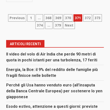
Paginazione
Previous
1
…
368
369
370
371
372
373
374
…
379
Next
degli
articoli
ARTICOLI RECENTI
Il video del volo di Air India che perde 90 metri di
quota in pochi istanti per una turbolenza, 17 feriti
Energia, la Bce: il 9% del reddito delle famiglie più
fragili finisce nelle bollette
Perché gli Usa hanno venduto euro (all’insaputa
della Banca Centrale Europea) per sostenere lo yen
giapponese
Esodo estivo, attenzione a questi giorni: previste