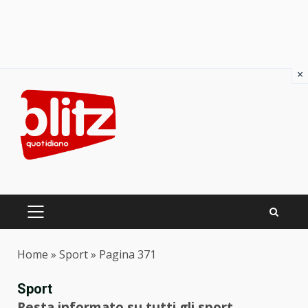
×
Skip
to
content
PRIMARY
MENU
Home
»
Sport
»
Pagina 371
Sport
Resta informato su tutti gli sport