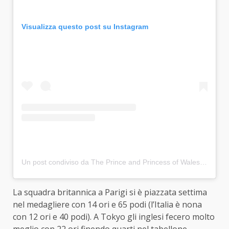
Visualizza questo post su Instagram
Un post condiviso da The Prince and Princess of Wales (@princeandprincessofwales)
La squadra britannica a Parigi si è piazzata settima
nel medagliere con 14 ori e 65 podi (l’Italia è nona
con 12 ori e 40 podi). A Tokyo gli inglesi fecero molto