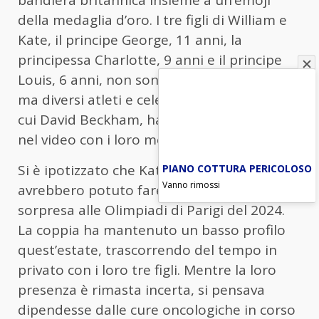
bandiera britannica insieme a un’emoji
della medaglia d’oro. I tre figli di William e
Kate, il principe George, 11 anni, la
principessa Charlotte, 9 anni e il principe
Louis, 6 anni, non sono apparsi nel video,
ma diversi atleti e celebrità britannici, tra
cui David Beckham, hanno seguito i reali
nel video con i loro messaggi di supporto.
PIANO COTTURA PERICOLOSO
Si è ipotizzato che Kate e William
Vanno rimossi
avrebbero potuto fare un’apparizione a
sorpresa alle Olimpiadi di Parigi del 2024.
La coppia ha mantenuto un basso profilo
quest’estate, trascorrendo del tempo in
privato con i loro tre figli. Mentre la loro
presenza è rimasta incerta, si pensava
dipendesse dalle cure oncologiche in corso