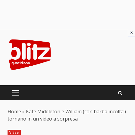
×
Skip
to
content
PRIMARY
MENU
Home
»
Kate Middleton e William (con barba incolta!)
tornano in un video a sorpresa
Video