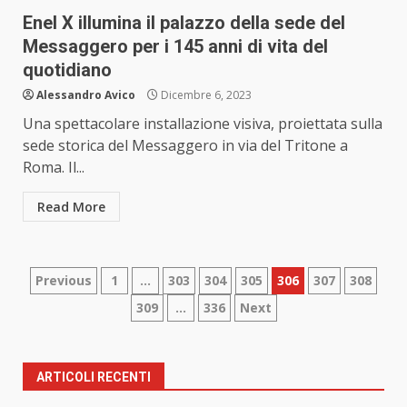
Enel X illumina il palazzo della sede del
Messaggero per i 145 anni di vita del
quotidiano
Alessandro Avico
Dicembre 6, 2023
Una spettacolare installazione visiva, proiettata sulla
sede storica del Messaggero in via del Tritone a
Roma. Il...
Read More
Paginazione
Previous
1
…
303
304
305
306
307
308
309
…
336
Next
degli
articoli
ARTICOLI RECENTI