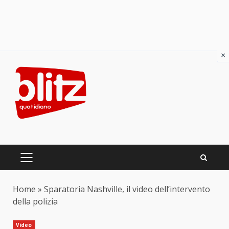
×
Skip
to
content
PRIMARY
MENU
Home
»
Sparatoria Nashville, il video dell’intervento
della polizia
Video