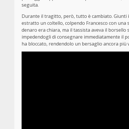
seguita.
Durante il tragitto, però, tutto è cambiato. Giun
estratto un coltello, colpendo Francesco con una ser
denaro era chiara, ma il tassista aveva il borsello s
impedendogli di consegnare immediatamente il port
ha bloccato, rendendolo un bersaglio ancora più v