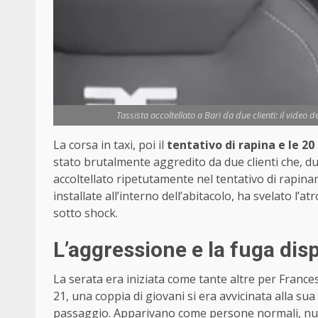
Tassista accoltellato a Bari da due clienti: il video 
La corsa in taxi, poi il
tentativo di rapina e le 20 
stato brutalmente aggredito da due clienti che, 
accoltellato ripetutamente nel tentativo di rapinar
installate all’interno dell’abitacolo, ha svelato l’at
sotto shock.
L’aggressione e la fuga dis
La serata era iniziata come tante altre per Francesc
21, una coppia di giovani si era avvicinata alla sua
passaggio. Apparivano come persone normali, nulla