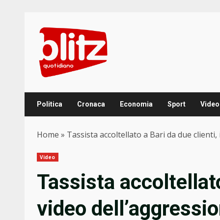
Skip
to
content
Politica
Cronaca
Economia
Sport
Video
Home
»
Tassista accoltellato a Bari da due clienti
Video
Tassista accoltellato
video dell’aggressio