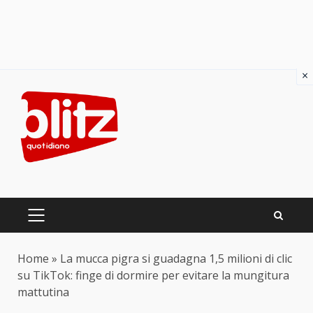
×
Skip
to
content
PRIMARY
MENU
Home
»
La mucca pigra si guadagna 1,5 milioni di clic
su TikTok: finge di dormire per evitare la mungitura
mattutina