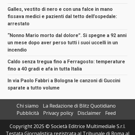
Galles, vestito di nero e con una falce in mano
fissava medici e pazienti dal tetto dell’ospedale:
arrestato
“Nonno Mario morto dal dolore”. Si spegne a 92 anni
un mese dopo aver perso tutti i suoi uccelli in un
incendio
Caldo senza tregua fino a Ferragosto: temperature
fino a 40 gradi e afa in tutta Italia
In via Paolo Fabbri a Bologna le canzoni di Guccini
sparate a tutto volume
Chi siamo
La Redazione di Blitz Quotidiano
Pubblicità
Privacy policy
Disclaimer
Feed
Copyright 2025 © Società Editrice Multimediale S.r.l.
Testata Giornalistica registrata al Tribunale di Roma al