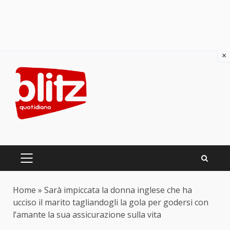
×
Skip
to
content
PRIMARY
MENU
Home
»
Sarà impiccata la donna inglese che ha
ucciso il marito tagliandogli la gola per godersi con
l’amante la sua assicurazione sulla vita