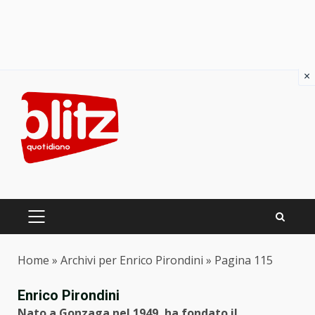
×
Skip
to
content
PRIMARY
MENU
Home
»
Archivi per Enrico Pirondini
»
Pagina 115
Enrico Pirondini
Nato a Gonzaga nel 1949, ha fondato il