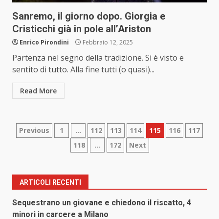
Sanremo, il giorno dopo. Giorgia e
Cristicchi già in pole all’Ariston
Enrico Pirondini
Febbraio 12, 2025
Partenza nel segno della tradizione. Si è visto e
sentito di tutto. Alla fine tutti (o quasi)...
Read More
Paginazione
Previous
1
…
112
113
114
115
116
117
118
…
172
Next
degli
articoli
ARTICOLI RECENTI
Sequestrano un giovane e chiedono il riscatto, 4
minori in carcere a Milano