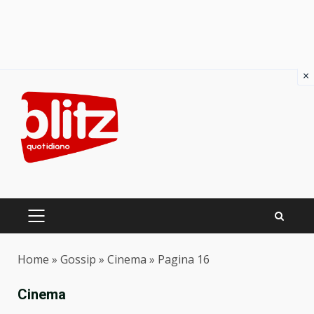
×
Skip
to
content
PRIMARY
MENU
Home
»
Gossip
»
Cinema
»
Pagina 16
Cinema