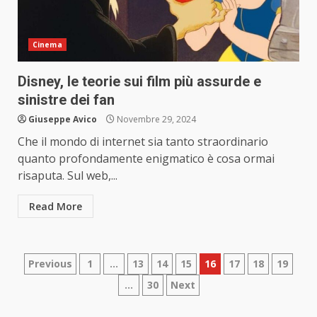
Cinema
Disney, le teorie sui film più assurde e
sinistre dei fan
Giuseppe Avico
Novembre 29, 2024
Che il mondo di internet sia tanto straordinario
quanto profondamente enigmatico è cosa ormai
risaputa. Sul web,...
Read More
Paginazione
Previous
1
…
13
14
15
16
17
18
19
…
30
Next
degli