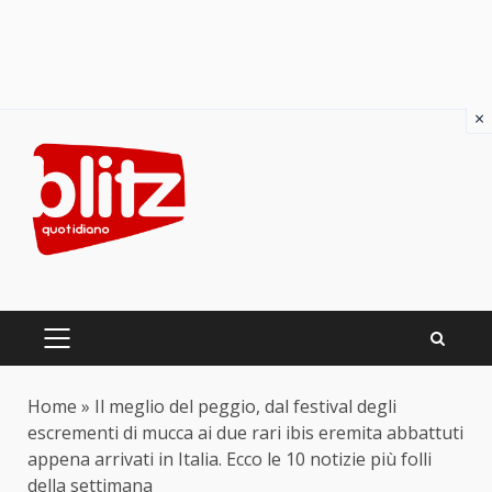
×
Skip
to
content
PRIMARY
MENU
Home
»
Il meglio del peggio, dal festival degli
escrementi di mucca ai due rari ibis eremita abbattuti
appena arrivati in Italia. Ecco le 10 notizie più folli
della settimana