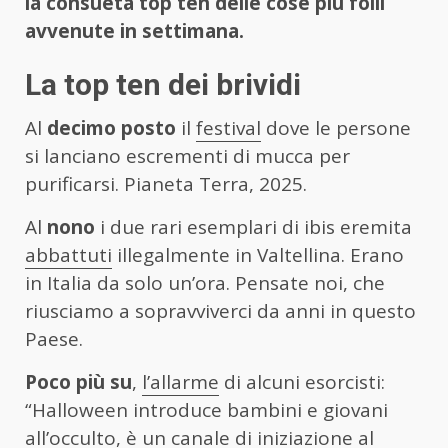
la consueta top ten delle cose più folli
avvenute in settimana.
La top ten dei brividi
Al
decimo posto
il
festival
dove le persone
si lanciano escrementi di mucca per
purificarsi. Pianeta Terra, 2025.
Al
nono
i due rari esemplari di ibis eremita
abbattuti
illegalmente in Valtellina. Erano
in Italia da solo un’ora. Pensate noi, che
riusciamo a sopravviverci da anni in questo
Paese.
Poco più su
,
l’allarme
di alcuni esorcisti:
“Halloween introduce bambini e giovani
all’occulto, è un canale di iniziazione al