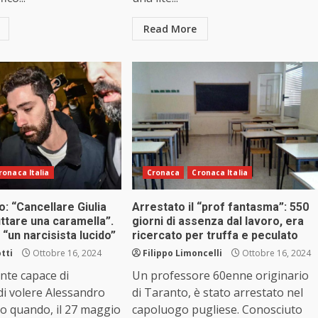
Read More
ronaca Italia
Cronaca
Cronaca Italia
o: “Cancellare Giulia
Arrestato il “prof fantasma”: 550
ttare una caramella”.
giorni di assenza dal lavoro, era
è “un narcisista lucido”
ricercato per truffa e peculato
tti
Ottobre 16, 2024
Filippo Limoncelli
Ottobre 16, 2024
nte capace di
Un professore 60enne originario
di volere Alessandro
di Taranto, è stato arrestato nel
o quando, il 27 maggio
capoluogo pugliese. Conosciuto