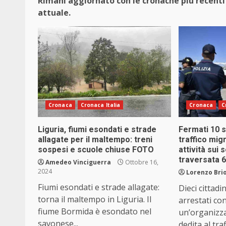
Rimani aggiornato con le cronache più recenti 
attuale.
Cronaca
Cronaca Italia
Cronaca
C
Liguria, fiumi esondati e strade
Fermati 10 s
allagate per il maltempo: treni
traffico mig
sospesi e scuole chiuse FOTO
attività sui 
traversata 
Amedeo Vinciguerra
Ottobre 16,
2024
Lorenzo Brio
Fiumi esondati e strade allagate:
Dieci cittadi
torna il maltempo in Liguria. Il
arrestati con
fiume Bormida è esondato nel
un’organizz
savonese...
dedita al traff