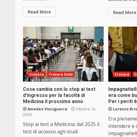
Read More
Read More
Cronaca
Cronaca Italia
Cronaca
C
Cosa cambia con lo stop ai test
Impagnatiell
d’ingresso per la facoltà di
era come bu
Medicina il prossimo anno
Per i periti 
Amedeo Vinciguerra
Ottobre 16,
Lorenzo Brio
2024
Era piename
Stop ai test a Medicina: dal 2025 il
intendere e 
test di accesso agli studi
Impagnatiell