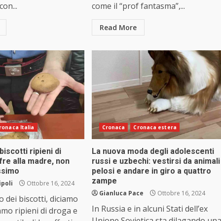
con...
come il “prof fantasma”,...
Read More
ronaca Italia
Cronaca
Cronaca estera
iscotti ripieni di
La nuova moda degli adolescenti
ffre alla madre, non
russi e uzbechi: vestirsi da animali
issimo
pelosi e andare in giro a quattro
zampe
ipoli
Ottobre 16, 2024
Gianluca Pace
Ottobre 16, 2024
 dei biscotti, diciamo
In Russia e in alcuni Stati dell’ex
iamo ripieni di droga e
Unione Sovietica sta dilagando un