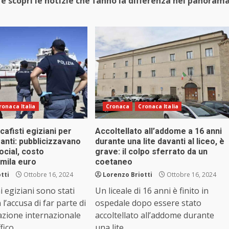
e scopri le notizie che fanno la differenza nel panoram
ronaca Italia
Cronaca
Cronaca Italia
cafisti egiziani per
Accoltellato all’addome a 16 anni
ranti: pubblicizzavano
durante una lite davanti al liceo, è
social, costo
grave: il colpo sferrato da un
6mila euro
coetaneo
tti
Ottobre 16, 2024
Lorenzo Briotti
Ottobre 16, 2024
ni egiziani sono stati
Un liceale di 16 anni è finito in
 l’accusa di far parte di
ospedale dopo essere stato
azione internazionale
accoltellato all’addome durante
ico...
una lite...