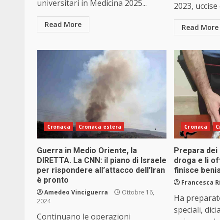
universitari in Medicina 2025...
2023, uccise 
Read More
Read More
Cronaca
Cronaca estera
Cronaca
C
Guerra in Medio Oriente, la
Prepara dei b
DIRETTA. La CNN: il piano di Israele
droga e li o
per rispondere all’attacco dell’Iran
finisce ben
è pronto
Francesca R
Amedeo Vinciguerra
Ottobre 16,
Ha preparato
2024
speciali, dic
Continuano le operazioni