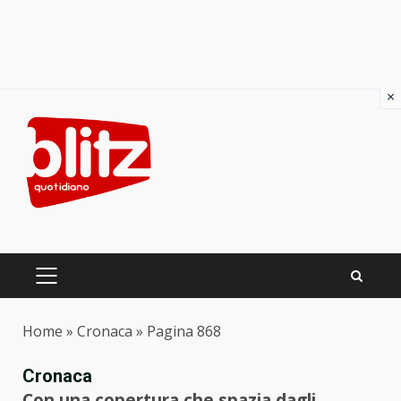
×
Skip
to
content
PRIMARY
MENU
Home
»
Cronaca
»
Pagina 868
Cronaca
Con una copertura che spazia dagli