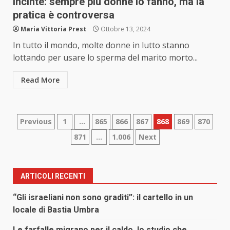
incinte: sempre più donne lo fanno, ma la
pratica è controversa
Maria Vittoria Prest
Ottobre 13, 2024
In tutto il mondo, molte donne in lutto stanno
lottando per usare lo sperma del marito morto...
Read More
Paginazione
Previous
1
…
865
866
867
868
869
870
871
…
1.006
Next
degli
articoli
ARTICOLI RECENTI
“Gli israeliani non sono graditi”: il cartello in un
locale di Bastia Umbra
Le farfalle migrano per il caldo, lo studio che