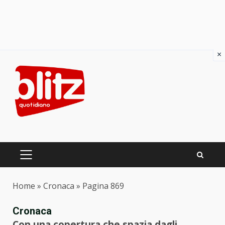
×
Skip
to
content
PRIMARY
MENU
Home
»
Cronaca
»
Pagina 869
Cronaca
Con una copertura che spazia dagli