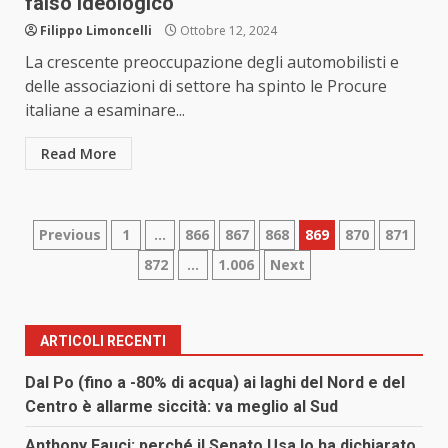
falso ideologico
Filippo Limoncelli
Ottobre 12, 2024
La crescente preoccupazione degli automobilisti e
delle associazioni di settore ha spinto le Procure
italiane a esaminare...
Read More
Paginazione
Previous
1
…
866
867
868
869
870
871
872
…
1.006
Next
degli
articoli
ARTICOLI RECENTI
Dal Po (fino a -80% di acqua) ai laghi del Nord e del
Centro è allarme siccità: va meglio al Sud
Anthony Fauci: perché il Senato Usa lo ha dichiarato