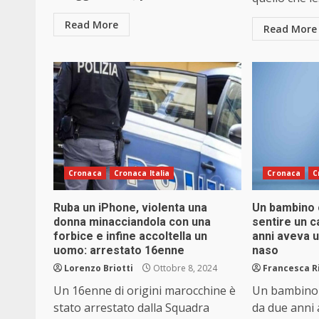
Read More
Read More
Cronaca
Cronaca Italia
Cronaca
C
Ruba un iPhone, violenta una
Un bambino 
donna minacciandola con una
sentire un c
forbice e infine accoltella un
anni aveva u
uomo: arrestato 16enne
naso
Lorenzo Briotti
Ottobre 8, 2024
Francesca R
Un 16enne di origini marocchine è
Un bambino c
stato arrestato dalla Squadra
da due anni 