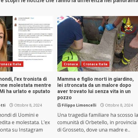
e scopri le notizie che fanno la differenza nel panoram
ronaca Italia
Cronaca
Cronaca Italia
ondi, l’ex tronista di
Mamma e figlio morti in giardino,
nne molestata mentre
lei stroncata da un malore dopo
“Mi ha urlato e sputato
aver trovato lui senza vita in un
pozzo
tti
Ottobre 8, 2024
Filippo Limoncelli
Ottobre 8, 2024
mondi di Uomini e
Una tragedia familiare ha scosso l
ita e molestata. L’ex
comunità di Orbetello, in provincia
conta su Instagram
di Grosseto, dove una madre e...
..