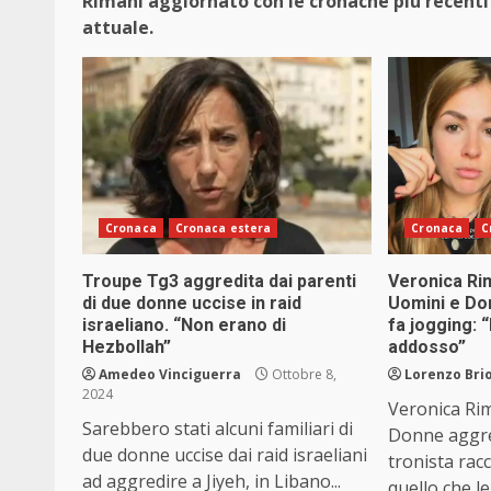
Rimani aggiornato con le cronache più recenti 
attuale.
Cronaca
Cronaca estera
Cronaca
C
Troupe Tg3 aggredita dai parenti
Veronica Rim
di due donne uccise in raid
Uomini e Do
israeliano. “Non erano di
fa jogging: 
Hezbollah”
addosso”
Amedeo Vinciguerra
Ottobre 8,
Lorenzo Brio
2024
Veronica Ri
Sarebbero stati alcuni familiari di
Donne aggred
due donne uccise dai raid israeliani
tronista rac
ad aggredire a Jiyeh, in Libano...
quello che le.