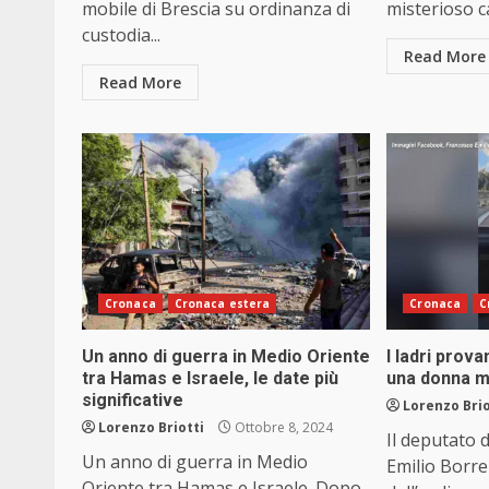
mobile di Brescia su ordinanza di
misterioso ca
custodia...
Read More
Read More
Cronaca
Cronaca estera
Cronaca
C
Un anno di guerra in Medio Oriente
I ladri prova
tra Hamas e Israele, le date più
una donna m
significative
Lorenzo Brio
Lorenzo Briotti
Ottobre 8, 2024
Il deputato 
Un anno di guerra in Medio
Emilio Borrel
Oriente tra Hamas e Israele. Dopo