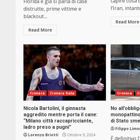
capire cosa 
Florida e già si parla di case
l’Iran, intant
distrutte, prime vittime e
blackout....
Read More
Read More
Cronaca
Cronaca Italia
Cronaca
C
Nicola Bartolini, il ginnasta
No all’obblig
aggredito mentre porta il cane:
monopattino 
“Milano città raccapricciante,
di Stato sm
ladro preso a pugni”
Filippo Limo
Lorenzo Briotti
Ottobre 9, 2024
È definitivo