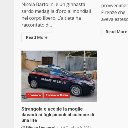
Nicola Bartolini è un ginnasta
provvedimen
sardo medaglia d’oro ai mondiali
Firenze che,
nel corpo libero. L’altleta ha
aveva esteso 
raccontato di...
Read More
Read More
Cronaca
Cronaca Italia
Strangola e uccide la moglie
davanti ai figli piccoli al culmine di
una lite
Filippo Limoncelli
Ottobre 9, 2024