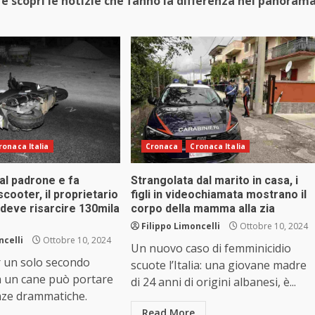
e scopri le notizie che fanno la differenza nel panoram
ronaca Italia
Cronaca
Cronaca Italia
al padrone e fa
Strangolata dal marito in casa, i
cooter, il proprietario
figli in videochiamata mostrano il
 deve risarcire 130mila
corpo della mamma alla zia
Filippo Limoncelli
Ottobre 10, 2024
ncelli
Ottobre 10, 2024
Un nuovo caso di femminicidio
r un solo secondo
scuote l’Italia: una giovane madre
a un cane può portare
di 24 anni di origini albanesi, è...
ze drammatiche.
Read More