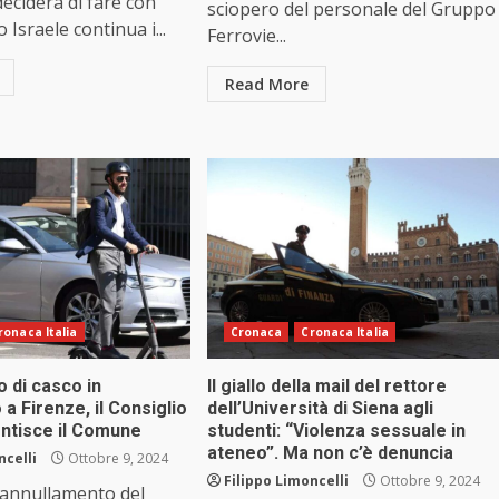
deciderà di fare con
sciopero del personale del Gruppo
o Israele continua i...
Ferrovie...
Read More
ronaca Italia
Cronaca
Cronaca Italia
o di casco in
Il giallo della mail del rettore
a Firenze, il Consiglio
dell’Università di Siena agli
entisce il Comune
studenti: “Violenza sessuale in
ateneo”. Ma non c’è denuncia
ncelli
Ottobre 9, 2024
Filippo Limoncelli
Ottobre 9, 2024
 l’annullamento del