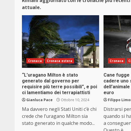
Rimani aggiornato con le cronache più recenti 
attuale.
Cronaca
Cronaca estera
Cronaca
C
“L’uragano Milton è stato
Cane fugge 
generato dal governo per
cadere uno s
requisire più terre possibili”, e poi
dell’animale
ci lamentiamo dei terrapiattisti
euro
Gianluca Pace
Ottobre 10, 2024
Filippo Limo
Ma davvero negli Stati Uniti c’è chi
Distrarsi pe
crede che l’uragano Milton sia
quando si h
stato generato in qualche modo...
a conseguen
Questo è...