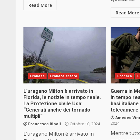
Read More
Read More
Cronaca
Cronaca estera
Cronaca
C
L’uragano Milton è arrivato in
Guerra in Me
Florida, le notizie in tempo reale.
in tempo rea
La Protezione civile Usa:
basi italiane
“Generati anche dei tornado
telecamere
multipli”
Amedeo Vin
2024
Francesca Ripoli
Ottobre 10, 2024
Mentre tutto
L’uragano Milton è arrivato in