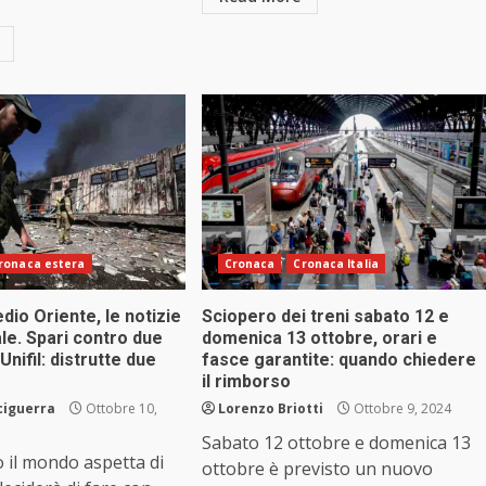
ronaca estera
Cronaca
Cronaca Italia
dio Oriente, le notizie
Sciopero dei treni sabato 12 e
le. Spari contro due
domenica 13 ottobre, orari e
 Unifil: distrutte due
fasce garantite: quando chiedere
il rimborso
ciguerra
Ottobre 10,
Lorenzo Briotti
Ottobre 9, 2024
Sabato 12 ottobre e domenica 13
 il mondo aspetta di
ottobre è previsto un nuovo