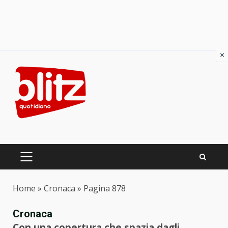
×
Skip
to
content
PRIMARY
MENU
Home
»
Cronaca
»
Pagina 878
Cronaca
Con una copertura che spazia dagli