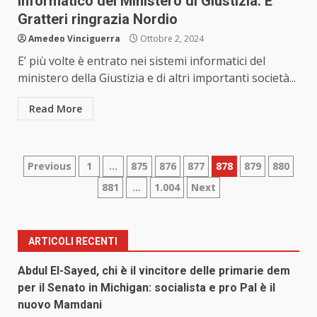
informatico del Ministero di Giustizia. E
Gratteri ringrazia Nordio
Amedeo Vinciguerra
Ottobre 2, 2024
E’ più volte è entrato nei sistemi informatici del
ministero della Giustizia e di altri importanti società...
Read More
Paginazione
Previous
1
…
875
876
877
878
879
880
881
…
1.004
Next
degli
articoli
ARTICOLI RECENTI
Abdul El-Sayed, chi è il vincitore delle primarie dem
per il Senato in Michigan: socialista e pro Pal è il
nuovo Mamdani