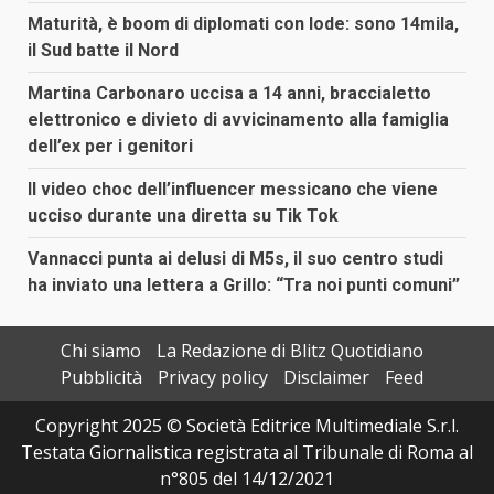
Maturità, è boom di diplomati con lode: sono 14mila,
il Sud batte il Nord
Martina Carbonaro uccisa a 14 anni, braccialetto
elettronico e divieto di avvicinamento alla famiglia
dell’ex per i genitori
Il video choc dell’influencer messicano che viene
ucciso durante una diretta su Tik Tok
Vannacci punta ai delusi di M5s, il suo centro studi
ha inviato una lettera a Grillo: “Tra noi punti comuni”
Chi siamo
La Redazione di Blitz Quotidiano
Pubblicità
Privacy policy
Disclaimer
Feed
Copyright 2025 © Società Editrice Multimediale S.r.l.
Testata Giornalistica registrata al Tribunale di Roma al
n°805 del 14/12/2021