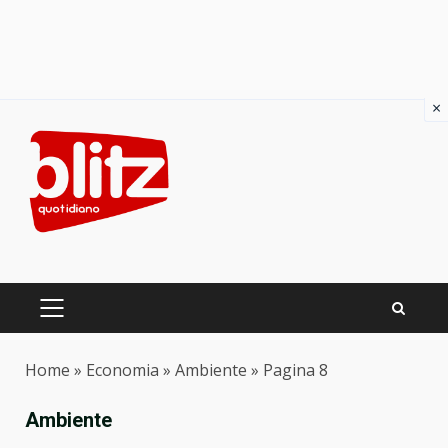
×
Skip
to
content
PRIMARY
MENU
Home
»
Economia
»
Ambiente
»
Pagina 8
Ambiente