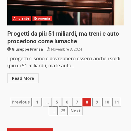
Ambiente
Economia
Progetti da più 51 miliardi, ma treni e auto
procedono come lumache
Giuseppe Franza
Novembre 3, 2024
I progetti ci sono e dovrebbero esserci anche i soldi
(più di 51 miliardi), ma le auto...
Read More
Paginazione
Previous
1
…
5
6
7
8
9
10
11
…
25
Next
degli
articoli