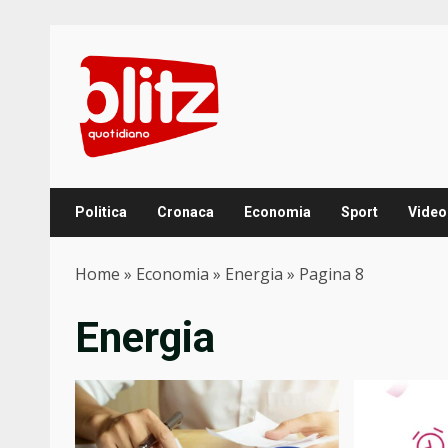
Skip
to
content
Politica
Cronaca
Economia
Sport
Video
Home
»
Economia
»
Energia
»
Pagina 8
Energia