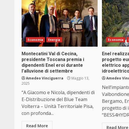
Economia
Energia
Economia
Montecatini Val di Cecina,
Enel realizz
presidente Toscana premia i
progetto eu
dipendenti Enel eroi durante
elettrico ap
l’alluvione di settembre
idroelettric
Amedeo Vinciguerra
Maggio 13,
Amedeo Vin
2025
Nell’impiant
“A Giacomo e Nicola, dipendenti di
Valbondione 
E-Distribuzione del Blue Team
Bergamo, Ene
Volterra – Unità Territoriale Pisa,
progetto di
con profonda...
“BESS4HYDRO
Read More
Read More