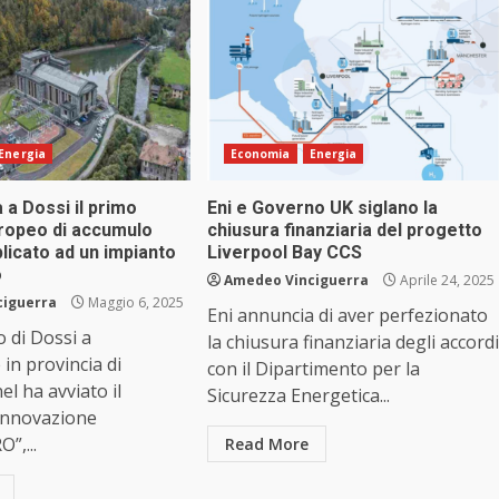
Energia
Economia
Energia
a a Dossi il primo
Eni e Governo UK siglano la
ropeo di accumulo
chiusura finanziaria del progetto
plicato ad un impianto
Liverpool Bay CCS
o
Amedeo Vinciguerra
Aprile 24, 2025
ciguerra
Maggio 6, 2025
Eni annuncia di aver perfezionato
o di Dossi a
la chiusura finanziaria degli accordi
in provincia di
con il Dipartimento per la
l ha avviato il
Sicurezza Energetica...
 innovazione
”,...
Read More