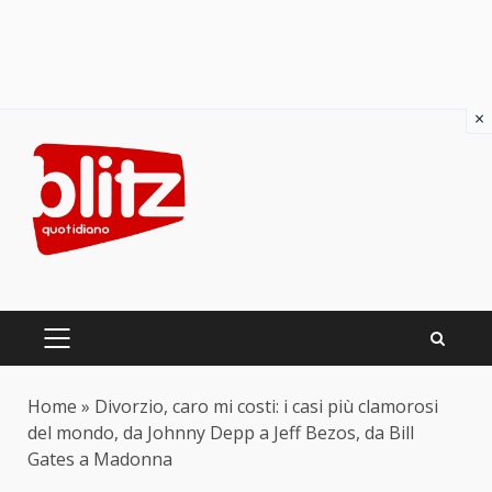
×
Skip
to
content
PRIMARY
MENU
Home
»
Divorzio, caro mi costi: i casi più clamorosi
del mondo, da Johnny Depp a Jeff Bezos, da Bill
Gates a Madonna