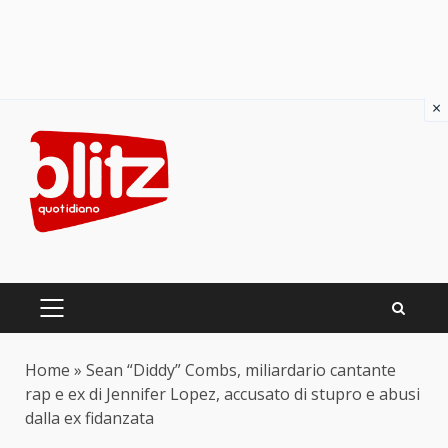
×
Skip
to
content
PRIMARY
MENU
Home
»
Sean “Diddy” Combs, miliardario cantante
rap e ex di Jennifer Lopez, accusato di stupro e abusi
dalla ex fidanzata