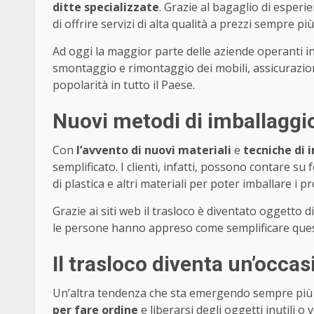
ditte specializzate
. Grazie al bagaglio di esperi
di offrire servizi di alta qualità a prezzi sempre più
Ad oggi la maggior parte delle aziende operanti in
smontaggio e rimontaggio dei mobili, assicurazion
popolarità in tutto il Paese.
Nuovi metodi di imballaggio
Con
l’avvento di nuovi materiali
e
tecniche di 
semplificato. I clienti, infatti, possono contare su 
di plastica e altri materiali per poter imballare i p
Grazie ai siti web il trasloco è diventato oggetto 
le persone hanno appreso come semplificare questa
Il trasloco diventa un’occas
Un’altra tendenza che sta emergendo sempre più sp
per fare ordine
e liberarsi degli oggetti inutili 