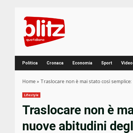
Skip
to
content
Politica
Cronaca
Economia
Sport
Video
Home
»
Traslocare non è mai stato così semplice: l
Lifestyle
Traslocare non è mai
nuove abitudini degli