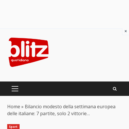
×
Skip
to
content
PRIMARY
MENU
Home
»
Bilancio modesto della settimana europea
delle italiane: 7 partite, solo 2 vittorie…
Sport