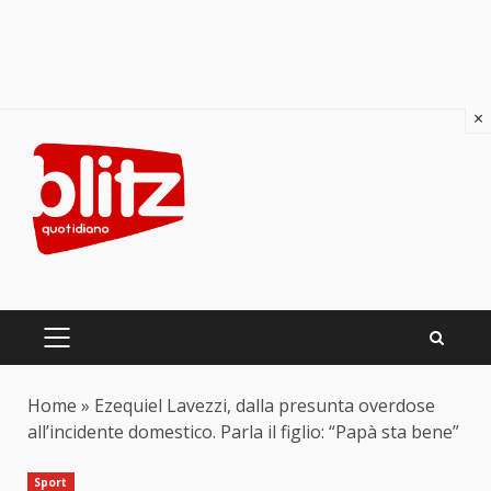
×
Skip
to
content
PRIMARY
MENU
Home
»
Ezequiel Lavezzi, dalla presunta overdose
all’incidente domestico. Parla il figlio: “Papà sta bene”
Sport