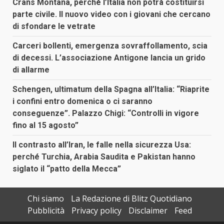
Crans Montana, perché l’Italia non potrà costituirsi
parte civile. Il nuovo video con i giovani che cercano
di sfondare le vetrate
Carceri bollenti, emergenza sovraffollamento, scia
di decessi. L’associazione Antigone lancia un grido
di allarme
Schengen, ultimatum della Spagna all’Italia: “Riaprite
i confini entro domenica o ci saranno
conseguenze”. Palazzo Chigi: “Controlli in vigore
fino al 15 agosto”
Il contrasto all’Iran, le falle nella sicurezza Usa:
perché Turchia, Arabia Saudita e Pakistan hanno
siglato il “patto della Mecca”
Chi siamo
La Redazione di Blitz Quotidiano
Pubblicità
Privacy policy
Disclaimer
Feed