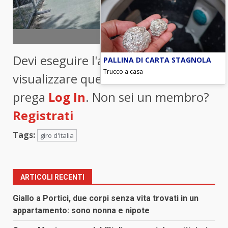
foto ANSA
Devi eseguire l'accesso per
PALLINA DI CARTA STAGNOLA
Trucco a casa
visualizzare questo contenuto. Si
prega
Log In
. Non sei un membro?
Registrati
Tags:
giro d'italia
ARTICOLI RECENTI
Giallo a Portici, due corpi senza vita trovati in un
appartamento: sono nonna e nipote