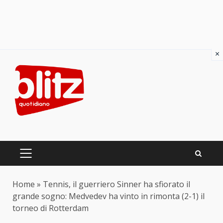
×
Skip
to
content
PRIMARY
MENU
Home
»
Tennis, il guerriero Sinner ha sfiorato il
grande sogno: Medvedev ha vinto in rimonta (2-1) il
torneo di Rotterdam