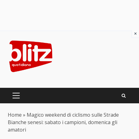
×
Skip
to
content
PRIMARY
MENU
Home
»
Magico weekend di ciclismo sulle Strade
Bianche senesi: sabato i campioni, domenica gli
amatori