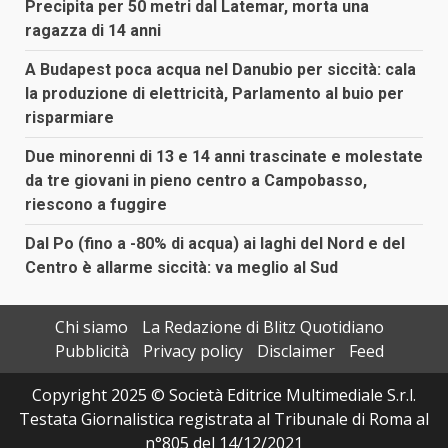
Precipita per 50 metri dal Latemar, morta una
ragazza di 14 anni
A Budapest poca acqua nel Danubio per siccità: cala
la produzione di elettricità, Parlamento al buio per
risparmiare
Due minorenni di 13 e 14 anni trascinate e molestate
da tre giovani in pieno centro a Campobasso,
riescono a fuggire
Dal Po (fino a -80% di acqua) ai laghi del Nord e del
Centro è allarme siccità: va meglio al Sud
Chi siamo
La Redazione di Blitz Quotidiano
Pubblicità
Privacy policy
Disclaimer
Feed
Copyright 2025 © Società Editrice Multimediale S.r.l.
Testata Giornalistica registrata al Tribunale di Roma al
n°805 del 14/12/2021