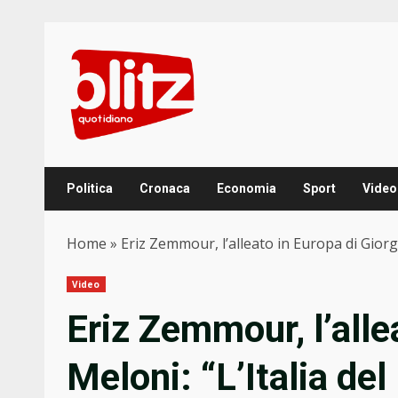
Skip
to
content
Politica
Cronaca
Economia
Sport
Video
Home
»
Eriz Zemmour, l’alleato in Europa di Gior
Video
Eriz Zemmour, l’alle
Meloni: “L’Italia de