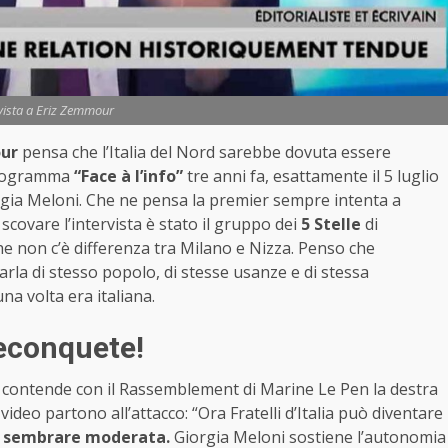
rvista a Eriz Zemmour
ur
pensa che l’Italia del Nord sarebbe dovuta essere
 programma
“Face à l’info”
tre anni fa, esattamente il 5 luglio
iorgia Meloni. Che ne pensa la premier sempre intenta a
 scovare l’intervista è stato il gruppo dei
5 Stelle
di
e non c’è differenza tra Milano e Nizza. Penso che
arla di stesso popolo, di stesse usanze e di stessa
una volta era italiana.
Reconquete!
 contende con il Rassemblement di Marine Le Pen la destra
l video partono all’attacco: “Ora Fratelli d’Italia può diventare
 sembrare moderata.
Giorgia Meloni sostiene l’autonomia