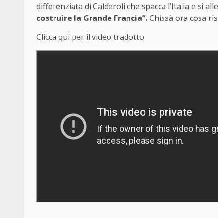
differenziata di Calderoli che spacca l’Italia e si al
costruire la Grande Francia”.
Chissà ora cosa ri
Clicca qui per il video tradotto