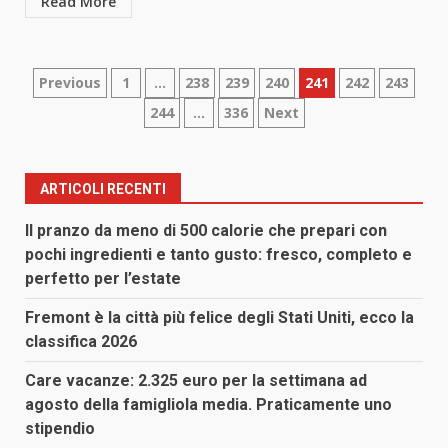
Read More
Paginazione
Previous
1
…
238
239
240
241
242
243
244
…
336
Next
degli
articoli
ARTICOLI RECENTI
Il pranzo da meno di 500 calorie che prepari con
pochi ingredienti e tanto gusto: fresco, completo e
perfetto per l’estate
Fremont è la città più felice degli Stati Uniti, ecco la
classifica 2026
Care vacanze: 2.325 euro per la settimana ad
agosto della famigliola media. Praticamente uno
stipendio