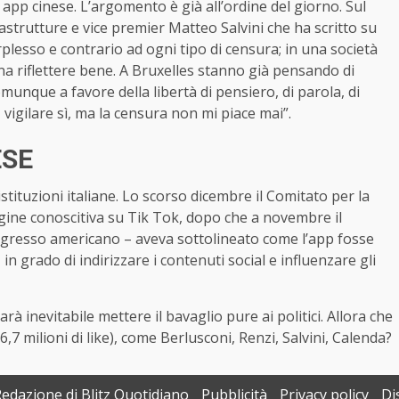
a app cinese. L’argomento è già all’ordine del giorno. Sul
astrutture e vice premier Matteo Salvini che ha scritto su
plesso e contrario ad ogni tipo di censura; in una società
ogna riflettere bene. A Bruxelles stanno già pensando di
munque a favore della libertà di pensiero, di parola, di
vigilare sì, ma la censura non mi piace mai”.
ESE
stituzioni italiane. Lo scorso dicembre il Comitato per la
gine conoscitiva su Tik Tok, dopo che a novembre il
ongresso americano – aveva sottolineato come l’app fosse
 grado di indirizzare i contenuti social e influenzare gli
rà inevitabile mettere il bavaglio pure ai politici. Allora che
,7 milioni di like), come Berlusconi, Renzi, Salvini, Calenda?
Redazione di Blitz Quotidiano
Pubblicità
Privacy policy
Di