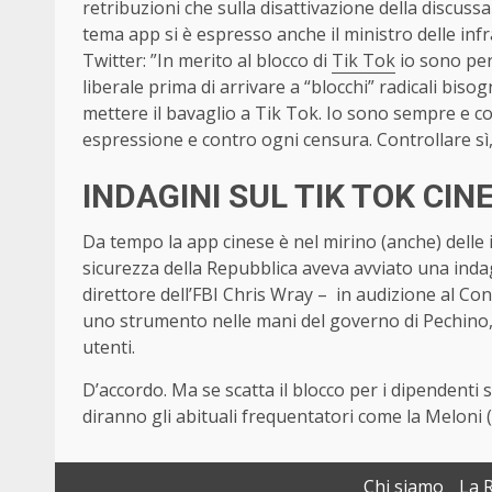
retribuzioni che sulla disattivazione della discuss
tema app si è espresso anche il ministro delle infr
Twitter: ”In merito al blocco di
Tik Tok
io sono per
liberale prima di arrivare a “blocchi” radicali bis
mettere il bavaglio a Tik Tok. Io sono sempre e co
espressione e contro ogni censura. Controllare sì, 
INDAGINI SUL TIK TOK CIN
Da tempo la app cinese è nel mirino (anche) delle i
sicurezza della Repubblica aveva avviato una inda
direttore dell’FBI Chris Wray – in audizione al C
uno strumento nelle mani del governo di Pechino, in
utenti.
D’accordo. Ma se scatta il blocco per i dipendenti sa
diranno gli abituali frequentatori come la Meloni (6
Chi siamo
La 