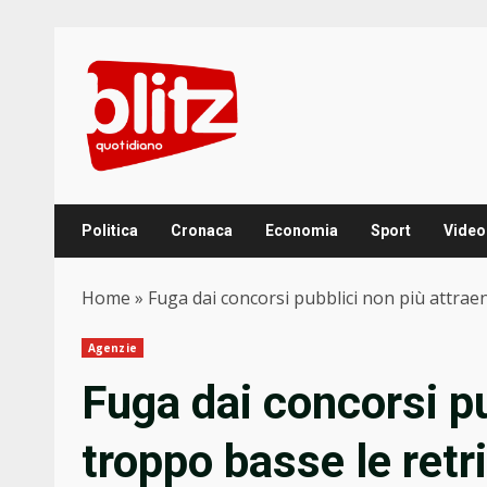
Skip
to
content
Politica
Cronaca
Economia
Sport
Video
Home
»
Fuga dai concorsi pubblici non più attraen
Agenzie
Fuga dai concorsi pu
troppo basse le retr