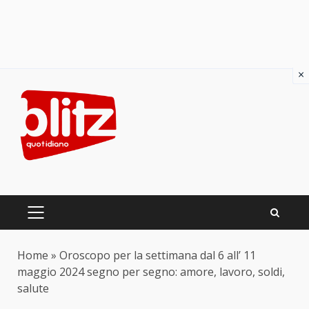
×
Skip
to
content
PRIMARY
MENU
Home
»
Oroscopo per la settimana dal 6 all’ 11
maggio 2024 segno per segno: amore, lavoro, soldi,
salute