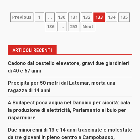
Paginazione
Previous
1
…
130
131
132
133
134
135
136
…
253
Next
degli
articoli
ARTICOLI RECENTI
Cadono dal cestello elevatore, gravi due giardinieri
di 40 e 67 anni
Precipita per 50 metri dal Latemar, morta una
ragazza di 14 anni
A Budapest poca acqua nel Danubio per siccità: cala
la produzione di elettricità, Parlamento al buio per
risparmiare
Due minorenni di 13 e 14 anni trascinate e molestate
da tre giovani in pieno centro a Campobasso,