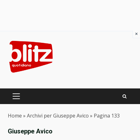
×
Skip
to
content
PRIMARY
MENU
Home
»
Archivi per Giuseppe Avico
»
Pagina 133
Giuseppe Avico