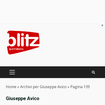
×
Skip
to
content
PRIMARY
MENU
Home
»
Archivi per Giuseppe Avico
»
Pagina 139
Giuseppe Avico