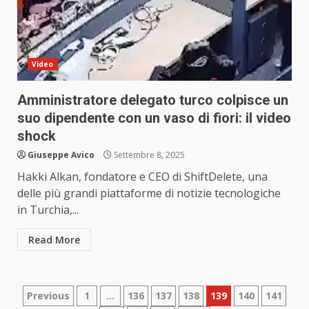
Video
Amministratore delegato turco colpisce un
suo dipendente con un vaso di fiori: il video
shock
Giuseppe Avico
Settembre 8, 2025
Hakki Alkan, fondatore e CEO di ShiftDelete, una
delle più grandi piattaforme di notizie tecnologiche
in Turchia,...
Read More
Paginazione
Previous
1
…
136
137
138
139
140
141