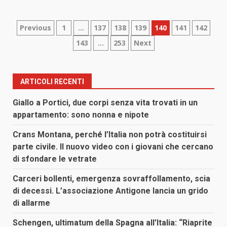
Paginazione
Previous
1
…
137
138
139
140
141
142
143
…
253
Next
degli
articoli
ARTICOLI RECENTI
Giallo a Portici, due corpi senza vita trovati in un
appartamento: sono nonna e nipote
Crans Montana, perché l’Italia non potrà costituirsi
parte civile. Il nuovo video con i giovani che cercano
di sfondare le vetrate
Carceri bollenti, emergenza sovraffollamento, scia
di decessi. L’associazione Antigone lancia un grido
di allarme
Schengen, ultimatum della Spagna all’Italia: “Riaprite