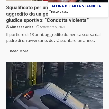
PALLINA DI CARTA STAGNOLA
Squalificato per un anno il portiere 13enne
Trucco a casa
aggredito da un genitore a Collegno. Il
giudice sportivo: “Condotta violenta”
Giuseppe Avico
Settembre 5, 2025
Il portiere di 13 anni, aggredito domenica scorsa dal
padre di un avversario, dovrà scontare un anno...
Read More