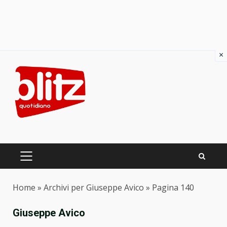
×
Skip
to
content
PRIMARY
MENU
Home
»
Archivi per Giuseppe Avico
»
Pagina 140
Giuseppe Avico