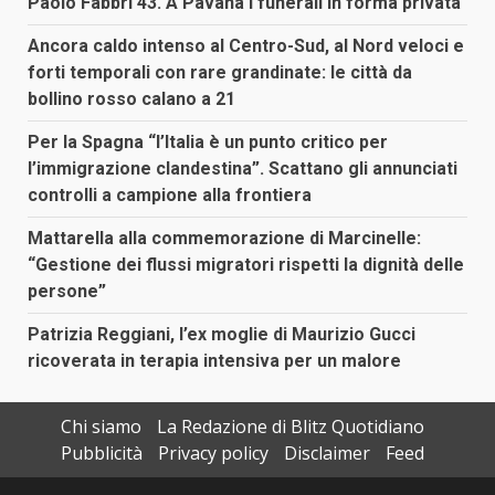
Paolo Fabbri 43. A Pavana i funerali in forma privata
Ancora caldo intenso al Centro-Sud, al Nord veloci e
forti temporali con rare grandinate: le città da
bollino rosso calano a 21
Per la Spagna “l’Italia è un punto critico per
l’immigrazione clandestina”. Scattano gli annunciati
controlli a campione alla frontiera
Mattarella alla commemorazione di Marcinelle:
“Gestione dei flussi migratori rispetti la dignità delle
persone”
Patrizia Reggiani, l’ex moglie di Maurizio Gucci
ricoverata in terapia intensiva per un malore
Chi siamo
La Redazione di Blitz Quotidiano
Pubblicità
Privacy policy
Disclaimer
Feed