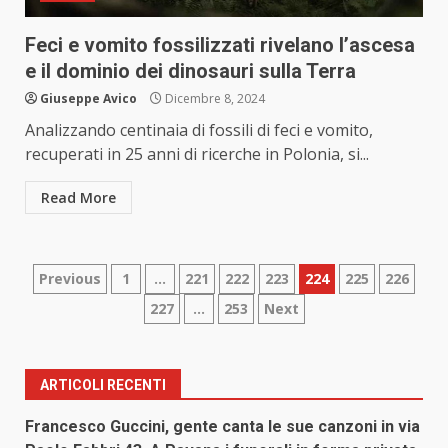
Feci e vomito fossilizzati rivelano l’ascesa
e il dominio dei dinosauri sulla Terra
Giuseppe Avico
Dicembre 8, 2024
Analizzando centinaia di fossili di feci e vomito,
recuperati in 25 anni di ricerche in Polonia, si...
Read More
Paginazione
Previous
1
…
221
222
223
224
225
226
227
…
253
Next
degli
articoli
ARTICOLI RECENTI
Francesco Guccini, gente canta le sue canzoni in via