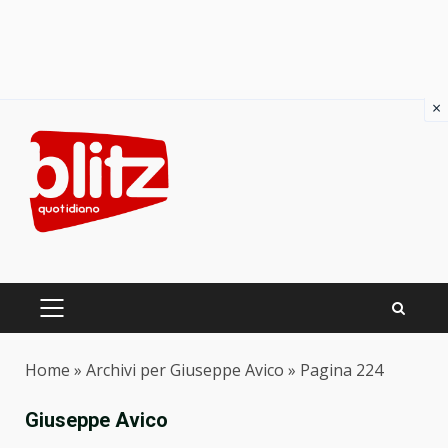
×
Skip
to
content
PRIMARY
MENU
Home
»
Archivi per Giuseppe Avico
»
Pagina 224
Giuseppe Avico