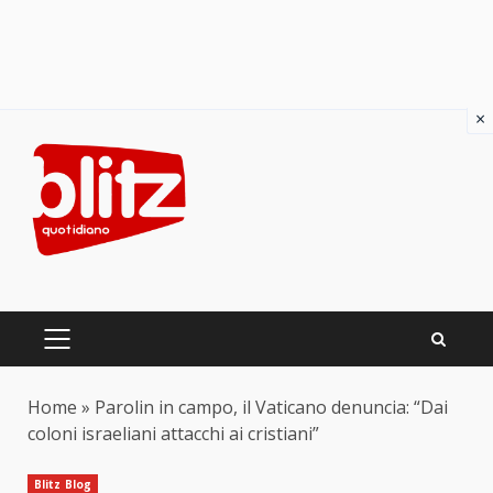
×
Skip
to
content
PRIMARY
MENU
Home
»
Parolin in campo, il Vaticano denuncia: “Dai
coloni israeliani attacchi ai cristiani”
Blitz Blog