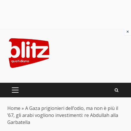
×
Skip
to
content
PRIMARY
MENU
Home
»
A Gaza prigionieri dell’odio, ma non è più il
’67, gli arabi vogliono investimenti: re Abdullah alla
Garbatella