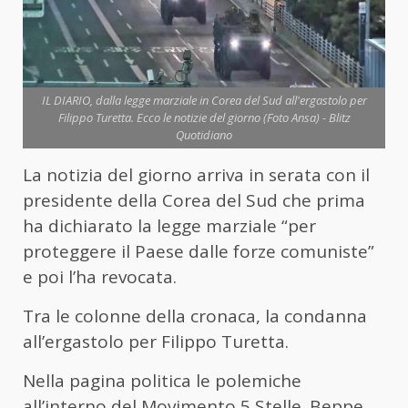
IL DIARIO, dalla legge marziale in Corea del Sud all'ergastolo per
Filippo Turetta. Ecco le notizie del giorno (Foto Ansa) - Blitz
Quotidiano
La notizia del giorno arriva in serata con il
presidente della Corea del Sud che prima
ha dichiarato la legge marziale “per
proteggere il Paese dalle forze comuniste”
e poi l’ha revocata.
Tra le colonne della cronaca, la condanna
all’ergastolo per Filippo Turetta.
Nella pagina politica le polemiche
all’interno del Movimento 5 Stelle. Beppe