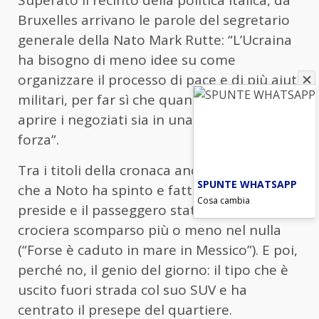
Superato il recinto della politica italica, da
Bruxelles arrivano le parole del segretario
generale della Nato Mark Rutte: “L’Ucraina
ha bisogno di meno idee su come
organizzare il processo di pace e di più aiuti
militari, per far sì che quando decida di
aprire i negoziati sia in una posizione di
forza”.
Tra i titoli della cronaca anche il 14enne
SPUNTE WHATSAPP
che a Noto ha spinto e fatto cadere la
Cosa cambia
preside e il passeggero statunitense di una
crociera scomparso più o meno nel nulla
(“Forse è caduto in mare in Messico”). E poi,
perché no, il genio del giorno: il tipo che è
uscito fuori strada col suo SUV e ha
centrato il presepe del quartiere.