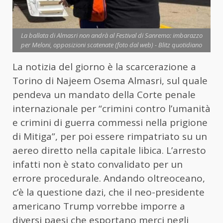
La ballata di Almasri non andrà al Festival di Sanremo: imbarazzo
per Meloni, opposizioni scatenate (foto dal web) - Blitz quotidiano
La notizia del giorno è la scarcerazione a
Torino di Najeem Osema Almasri, sul quale
pendeva un mandato della Corte penale
internazionale per “crimini contro l’umanità
e crimini di guerra commessi nella prigione
di Mitiga”, per poi essere rimpatriato su un
aereo diretto nella capitale libica. L’arresto
infatti non è stato convalidato per un
errore procedurale. Andando oltreoceano,
c’è la questione dazi, che il neo-presidente
americano Trump vorrebbe imporre a
diversi paesi che esportano merci negli