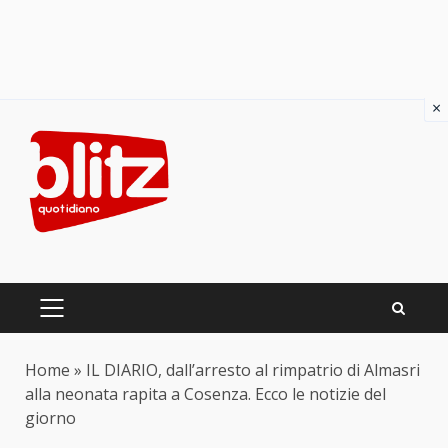
×
Skip
to
content
PRIMARY
MENU
Home
»
IL DIARIO, dall’arresto al rimpatrio di Almasri
alla neonata rapita a Cosenza. Ecco le notizie del
giorno