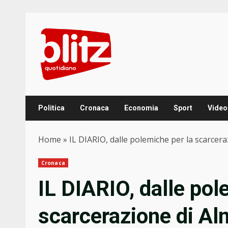
Skip
to
content
Politica
Cronaca
Economia
Sport
Video
Home
»
IL DIARIO, dalle polemiche per la scarcerazi
Cronaca
IL DIARIO, dalle pol
scarcerazione di Alm