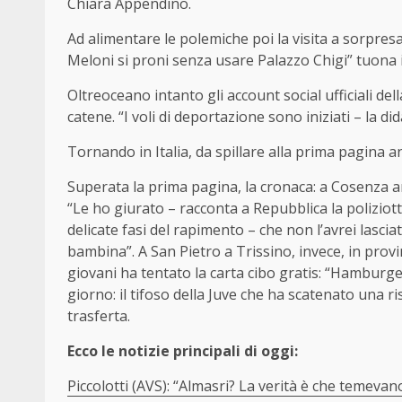
Chiara Appendino.
Ad alimentare le polemiche poi la visita a sorpresa
Meloni si proni senza usare Palazzo Chigi” tuona il
Oltreoceano intanto gli account social ufficiali del
catene. “I voli di deportazione sono iniziati – la d
Tornando in Italia, da spillare alla prima pagina 
Superata la prima pagina, la cronaca: a Cosenza anc
“Le ho giurato – racconta a Repubblica la poliziot
delicate fasi del rapimento – che non l’avrei lasc
bambina”. A San Pietro a Trissino, invece, in provi
giovani ha tentato la carta cibo gratis: “Hamburge
giorno: il tifoso della Juve che ha scatenato una r
trasferta.
Ecco le notizie principali di oggi:
Piccolotti (AVS): “Almasri? La verità è che temeva