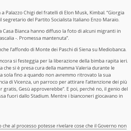
 a Palazzo Chigi del fratelli di Elon Musk, Kimbal. “Giorgia
 segretario del Partito Socialista Italiano Enzo Maraio.
la Casa Bianca hanno diffuso la foto di alcuni migranti in
idascalia -. Promessa mantenuta”.
anche l’affondo di Monte dei Paschi di Siena su Mediobanca.
ora si festeggia per la liberazione della bimba rapita ieri.
ta che si è presa cura della mamma Valeria durante le
iata sola fino a quando non avremmo ritrovato la sua
ncia di Vicenza, un parroco per attirare l’attenzione dei più
r gratis, Gesù approverebbe”. E poi, perché no, il genio del
issa fuori dallo Stadium. Mentre i bianconeri giocavano in
no che al processo potesse rivelare cose che il Governo non