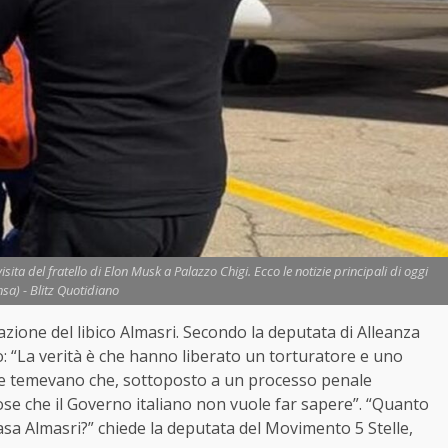
sita del fratello di Elon Musk a Palazzo Chigi. Ecco le notizie principali di oggi
nsa) - Blitz Quotidiano
razione del libico Almasri. Secondo la deputata di Alleanza
io: “La verità è che hanno liberato un torturatore e uno
 e temevano che, sottoposto a un processo penale
ose che il Governo italiano non vuole far sapere”. “Quanto
casa Almasri?” chiede la deputata del Movimento 5 Stelle,