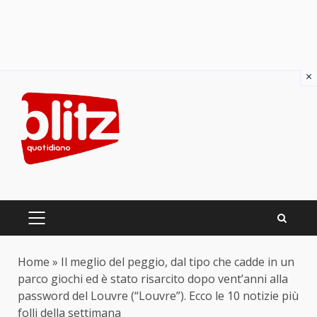
×
Skip
to
content
PRIMARY
MENU
Home
»
Il meglio del peggio, dal tipo che cadde in un
parco giochi ed è stato risarcito dopo vent’anni alla
password del Louvre (“Louvre”). Ecco le 10 notizie più
folli della settimana