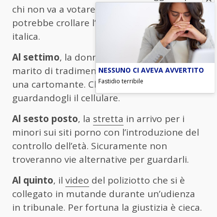
chi non va a votare”. A breve, quindi,
potrebbe crollare l’aspettativa di vita
italica.
Al settimo
, la donna che ha
accusato
il
marito di tradimento dopo aver consultato
NESSUNO CI AVEVA AVVERTITO
Fastidio terribile
una cartomante. Chissà cosa avrebbe detto
guardandogli il cellulare.
Al sesto posto
, la
stretta
in arrivo per i
minori sui siti porno con l’introduzione del
controllo dell’età. Sicuramente non
troveranno vie alternative per guardarli.
Al quinto
, il
video
del poliziotto che si è
collegato in mutande durante un’udienza
in tribunale. Per fortuna la giustizia è cieca.